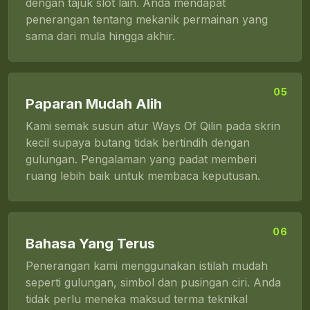
dengan tajuk slot lain. Anda mendapat
penerangan tentang mekanik permainan yang
sama dari mula hingga akhir.
05
Paparan Mudah Alih
Kami semak susun atur Ways Of Qilin pada skrin
kecil supaya butang tidak bertindih dengan
gulungan. Pengalaman yang padat memberi
ruang lebih baik untuk membaca keputusan.
06
Bahasa Yang Terus
Penerangan kami menggunakan istilah mudah
seperti gulungan, simbol dan pusingan ciri. Anda
tidak perlu meneka maksud terma teknikal