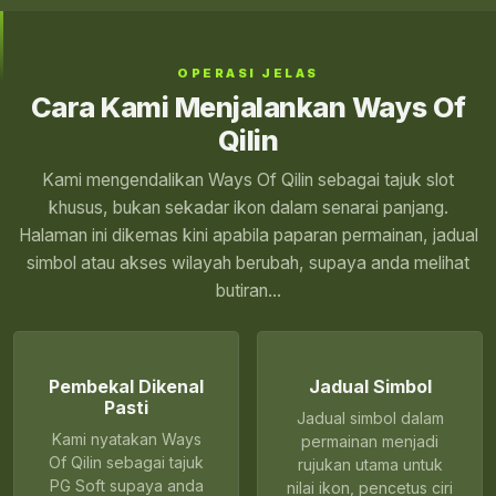
OPERASI JELAS
Cara Kami Menjalankan Ways Of
Qilin
Kami mengendalikan Ways Of Qilin sebagai tajuk slot
khusus, bukan sekadar ikon dalam senarai panjang.
Halaman ini dikemas kini apabila paparan permainan, jadual
simbol atau akses wilayah berubah, supaya anda melihat
butiran...
Pembekal Dikenal
Jadual Simbol
Pasti
Jadual simbol dalam
Kami nyatakan Ways
permainan menjadi
Of Qilin sebagai tajuk
rujukan utama untuk
PG Soft supaya anda
nilai ikon, pencetus ciri