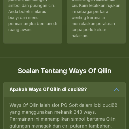
simbol dan pusingan ciri.
ciri. Kami letakkan rujukan
Anda boleh melaras
ini sebagai perkara
bunyi dari menu
penting kerana ia
permainan jika bermain di
menjelaskan peraturan
ruang awam.
tanpa perlu keluar
halaman.
Soalan Tentang Ways Of Qilin
Apakah Ways Of Qilin di cuci88?
Ways Of Qilin ialah slot PG Soft dalam lobi cuci88
yang menggunakan mekanik 243 ways.
Permainan ini menampilkan simbol bertema Qilin,
gulungan menegak dan ciri putaran tambahan.