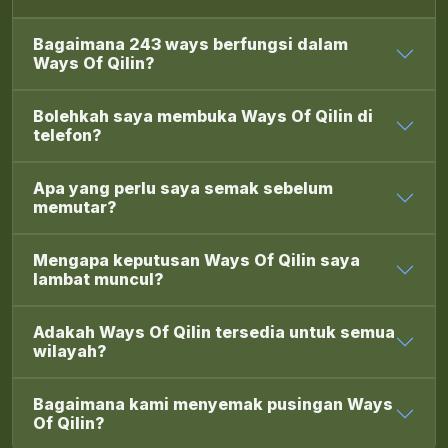
Bagaimana 243 ways berfungsi dalam
Ways Of Qilin?
Bolehkah saya membuka Ways Of Qilin di
telefon?
Apa yang perlu saya semak sebelum
memutar?
Mengapa keputusan Ways Of Qilin saya
lambat muncul?
Adakah Ways Of Qilin tersedia untuk semua
wilayah?
Bagaimana kami menyemak pusingan Ways
Of Qilin?