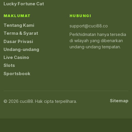
Lucky Fortune Cat
MAKLUMAT
HUBUNGI
Tentang Kami
support@cuci88.co
Terma & Syarat
Perkhidmatan hanya tersedia
di wilayah yang dibenarkan
Dasar Privasi
undang-undang tempatan.
Undang-undang
Live Casino
Slots
Sportsbook
Sitemap
© 2026 cuci88. Hak cipta terpelihara.