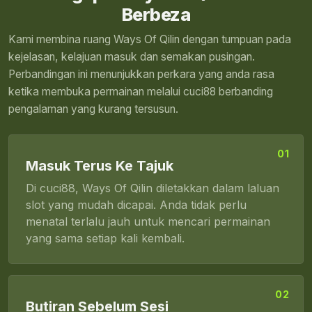
Berbeza
Kami membina ruang Ways Of Qilin dengan tumpuan pada
kejelasan, kelajuan masuk dan semakan pusingan.
Perbandingan ini menunjukkan perkara yang anda rasa
ketika membuka permainan melalui cuci88 berbanding
pengalaman yang kurang tersusun.
01
Masuk Terus Ke Tajuk
Di cuci88, Ways Of Qilin diletakkan dalam laluan
slot yang mudah dicapai. Anda tidak perlu
menatal terlalu jauh untuk mencari permainan
yang sama setiap kali kembali.
02
Butiran Sebelum Sesi