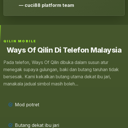
— cuci88 platform team
QILIN MOBILE
Ways Of Qilin Di Telefon Malaysia
Pada telefon, Ways Of Qilin dibuka dalam susun atur
menegak supaya gulungan, baki dan butang taruhan tidak
bersesak. Kami kekalkan butang utama dekat ibu jari,
manakala jadual simbol masih boleh...
Mod potret
Butang dekat ibu jari