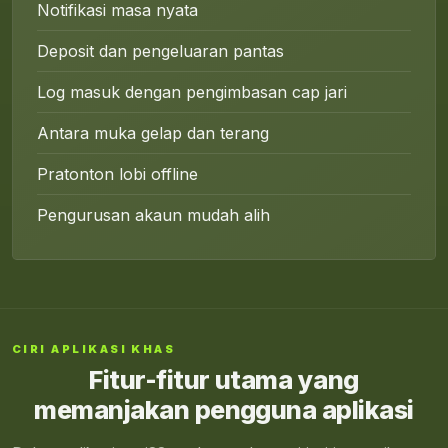
Notifikasi masa nyata
Deposit dan pengeluaran pantas
Log masuk dengan pengimbasan cap jari
Antara muka gelap dan terang
Pratonton lobi offline
Pengurusan akaun mudah alih
CIRI APLIKASI KHAS
Fitur-fitur utama yang
memanjakan pengguna aplikasi