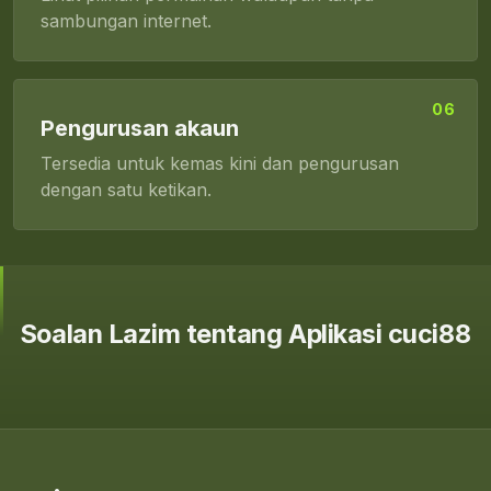
sambungan internet.
06
Pengurusan akaun
Tersedia untuk kemas kini dan pengurusan
dengan satu ketikan.
Soalan Lazim tentang Aplikasi cuci88