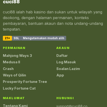
cuci88
cuci88 ialah hab kasino dan sukan untuk wilayah yang
disokong, dengan halaman permainan, konteks
pembayaran, bantuan akaun dan nota undang-undang
tempatan.
21+
SSL
Mengutamakan mudah alih
PERMAINAN
AKAUN
Mahjong Ways 3
Daftar
Medusa II
Log Masuk
Crash
Soalan Lazim
Ways of Qilin
App
Prosperity Fortune Tree
Lucky Fortune Cat
MAKLUMAT
HUBUNGI
Tentang Kami
support@cuci88.co