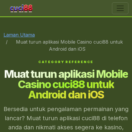
cuci88
Laman Utama
Muat turun aplikasi Mobile Casino cuci88 untuk
Android dan iOS
CATEGORY REFERENCE
Muat turun aplikasi Mobile
Casino cuci88 untuk
Android dan iOS
Bersedia untuk pengalaman permainan yang
lancar? Muat turun aplikasi cuci88 di telefon
anda dan nikmati akses segera ke kasino,