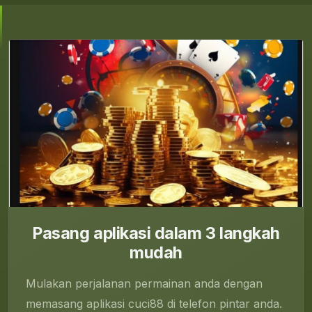
Pasang aplikasi dalam 3 langkah
mudah
Mulakan perjalanan permainan anda dengan
memasang aplikasi cuci88 di telefon pintar anda.