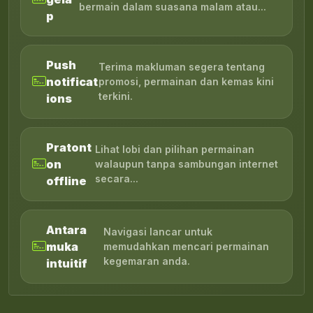
bermain dalam suasana malam atau...
p
Push
Terima makluman segera tentang
notificat
promosi, permainan dan kemas kini
terkini.
ions
Pratont
Lihat lobi dan pilihan permainan
on
walaupun tanpa sambungan internet
secara...
offline
Antara
Navigasi lancar untuk
muka
memudahkan mencari permainan
kegemaran anda.
intuitif